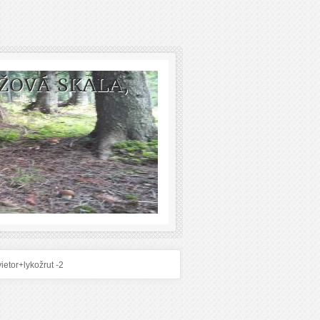
ŽOVÁ SKALA,
ietor+lykožrut -2