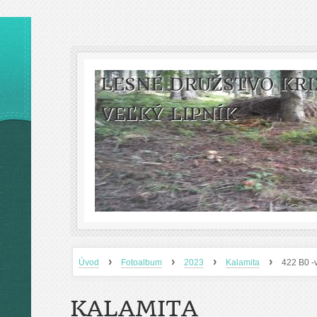
LESNÉ DRUŽSTVO KRI
VEĽKÝ LIPNÍK
›
›
›
›
Úvod
Fotoalbum
2023
Kalamita
422 B0 -v
KALAMITA