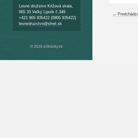
Lesné družstvo Križová skala,
065 33 Veľký Lipník č.349
← Predchádza
+421 905 935422 (0905 935422)
lesnedruzstvo@slnet.sk
© 2026 eStránky.sk