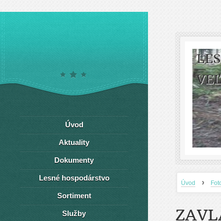
LE
VEĽ
Úvod
Aktuality
Dokumenty
Lesné hospodárstvo
›
Úvod
Fot
Sortiment
ZAVL
Služby