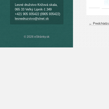
Lesné družstvo Križová skala,
065 33 Veľký Lipník č.349
+421 905 935422 (0905 935422)
lesnedruzstvo@slnet.sk
← Predchádza
© 2026 eStránky.sk