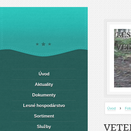
LE
VEĽ
Úvod
Aktuality
Dokumenty
Lesné hospodárstvo
›
Úvod
Fot
Sortiment
VETE
Služby