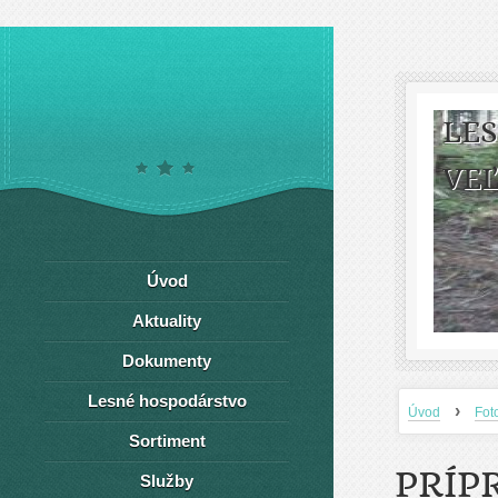
LE
VEĽ
Úvod
Aktuality
Dokumenty
Lesné hospodárstvo
›
Úvod
Fot
Sortiment
PRÍP
Služby