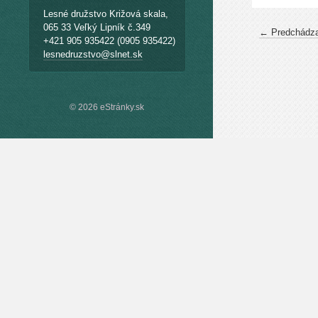
Lesné družstvo Križová skala,
065 33 Veľký Lipník č.349
← Predchádza
+421 905 935422 (0905 935422)
lesnedruzstvo@slnet.sk
© 2026 eStránky.sk