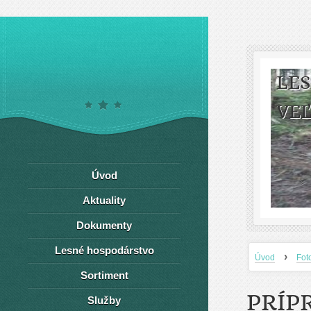
LE
VEĽ
Úvod
Aktuality
Dokumenty
Lesné hospodárstvo
›
Úvod
Fot
Sortiment
PRÍP
Služby