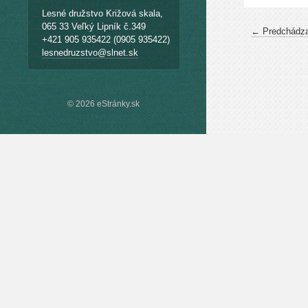
Lesné družstvo Križová skala,
065 33 Veľký Lipník č.349
← Predchádza
+421 905 935422 (0905 935422)
lesnedruzstvo@slnet.sk
© 2026 eStránky.sk