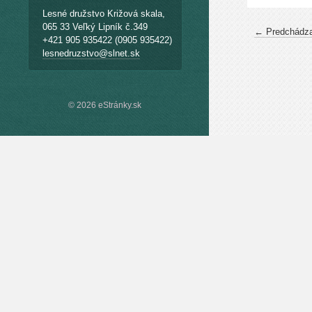
Lesné družstvo Križová skala,
065 33 Veľký Lipník č.349
← Predchádza
+421 905 935422 (0905 935422)
lesnedruzstvo@slnet.sk
© 2026 eStránky.sk