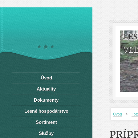
LE
VEĽ
Úvod
Aktuality
Dokumenty
Lesné hospodárstvo
›
Úvod
Fot
Sortiment
PRÍP
Služby