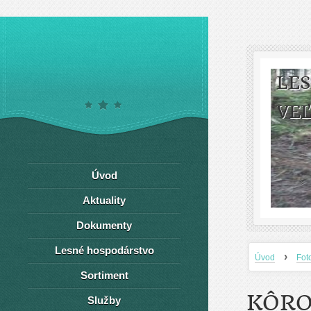
LE
VEĽ
Úvod
Aktuality
Dokumenty
Lesné hospodárstvo
›
Úvod
Fot
Sortiment
KÔRO
Služby