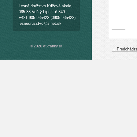
Lesné družstvo Križová skala,
065 33 Veľký Lipník č.349
+421 905 935422 (0905 935422)
lesnedruzstvo@slnet.sk
© 2026 eStránky.sk
← Predchádza