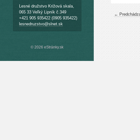
Lesné družstvo Križová skala,
065 33 Veľký Lipník č.349
← Predchádza
+421 905 935422 (0905 935422)
lesnedruzstvo@slnet.sk
© 2026 eStránky.sk