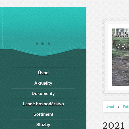
LE
VEĽ
Úvod
Aktuality
Dokumenty
Lesné hospodárstvo
›
Úvod
Fot
Sortiment
2021
Služby