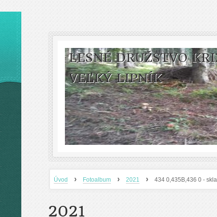
LESNÉ DRUŽSTVO KRI
VEĽKÝ LIPNÍK
›
›
›
Úvod
Fotoalbum
2021
434 0,435B,436 0 - skla
2021