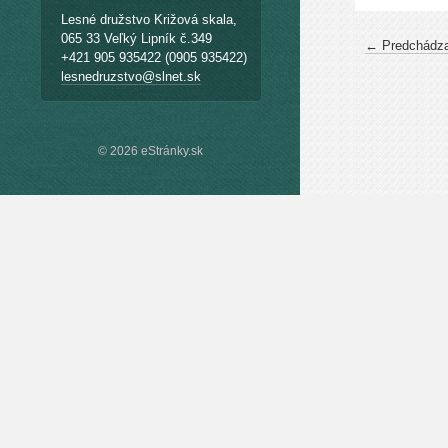
Lesné družstvo Križová skala,
065 33 Veľký Lipník č.349
← Predchádza
+421 905 935422 (0905 935422)
lesnedruzstvo@slnet.sk
© 2026 eStránky.sk