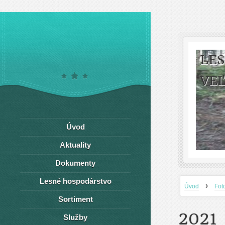
LE
VEĽ
Úvod
Aktuality
Dokumenty
Lesné hospodárstvo
›
Úvod
Fot
Sortiment
2021
Služby