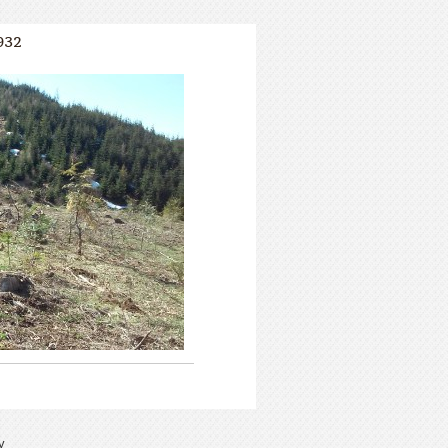
932
y