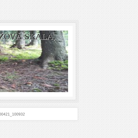
ŽOVÁ SKALA,
00421_100932