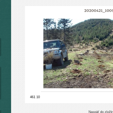
20200421_100
461 10
Naspäť do zložk