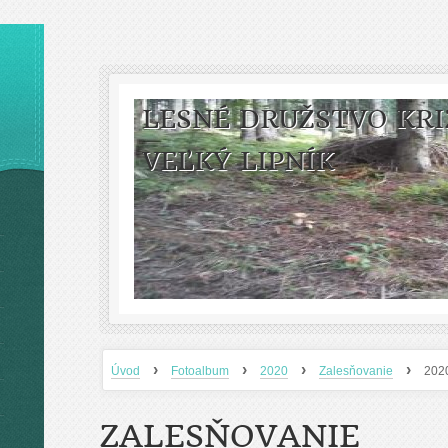
LESNÉ DRUŽSTVO KRI
VEĽKÝ LIPNÍK
›
›
›
›
Úvod
Fotoalbum
2020
Zalesňovanie
202
ZALESŇOVANIE