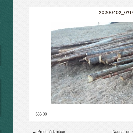
20200402_071
383 00
← Predchádzajúce
Naspäť do 