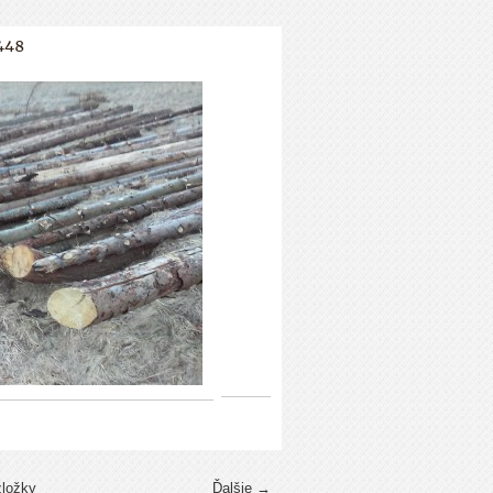
448
zložky
Ďalšie →