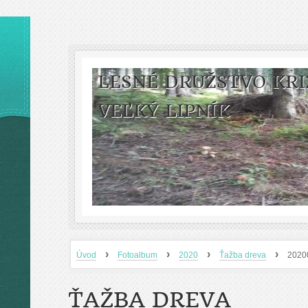
LESNÉ DRUŽSTVO KRI
VEĽKÝ LIPNÍK
›
›
›
›
Úvod
Fotoalbum
2020
Ťažba dreva
2020
ŤAŽBA DREVA