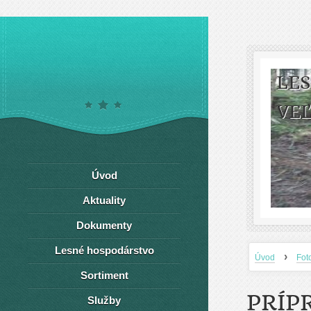
LE
VEĽ
Úvod
Aktuality
Dokumenty
Lesné hospodárstvo
›
Úvod
Fot
Sortiment
PRÍP
Služby