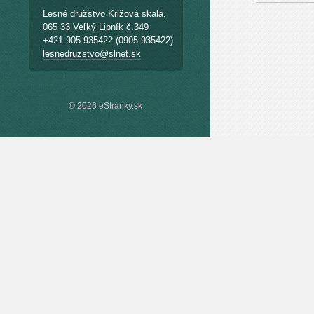
Lesné družstvo Križová skala,
065 33 Veľký Lipník č.349
+421 905 935422 (0905 935422)
lesnedruzstvo@slnet.sk
© 2026 eStránky.sk