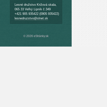
Lesné družstvo Križová skala,
065 33 Veľký Lipník č.349
+421 905 935422 (0905 935422)
lesnedruzstvo@slnet.sk
© 2026 eStránky.sk