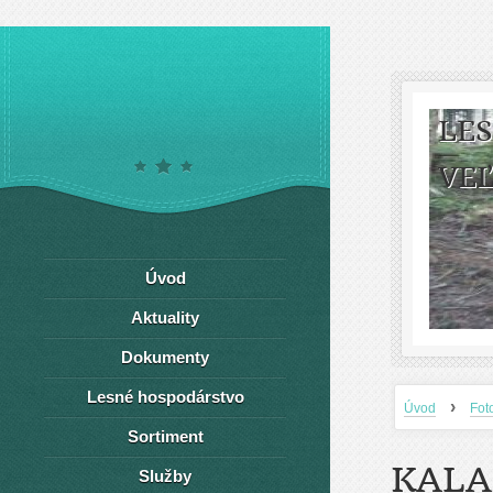
LE
VEĽ
Úvod
Aktuality
Dokumenty
Lesné hospodárstvo
›
Úvod
Fot
Sortiment
KALA
Služby