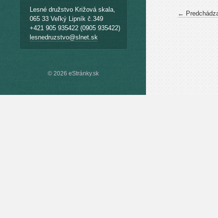
Lesné družstvo Križová skala,
← Predchádza
065 33 Veľký Lipník č.349
+421 905 935422 (0905 935422)
lesnedruzstvo@slnet.sk
© 2026 eStránky.sk