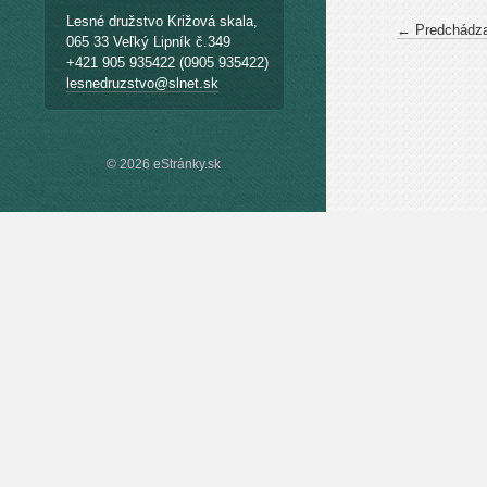
Lesné družstvo Križová skala,
← Predchádza
065 33 Veľký Lipník č.349
+421 905 935422 (0905 935422)
lesnedruzstvo@slnet.sk
© 2026 eStránky.sk