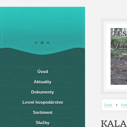
LE
VEĽ
Úvod
Aktuality
Dokumenty
Lesné hospodárstvo
›
Úvod
Fot
Sortiment
KALA
Služby