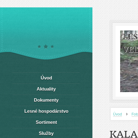
LE
VEĽ
Úvod
Aktuality
Dokumenty
Lesné hospodárstvo
›
Úvod
Fot
Sortiment
KALA
Služby