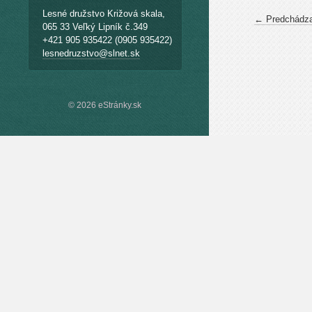
Lesné družstvo Križová skala,
← Predchádza
065 33 Veľký Lipník č.349
+421 905 935422 (0905 935422)
lesnedruzstvo@slnet.sk
© 2026 eStránky.sk