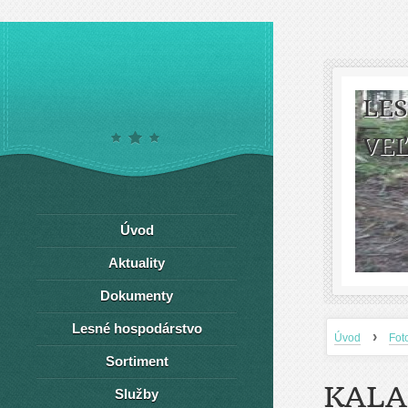
LE
VEĽ
Úvod
Aktuality
Dokumenty
Lesné hospodárstvo
›
Úvod
Fot
Sortiment
KALA
Služby