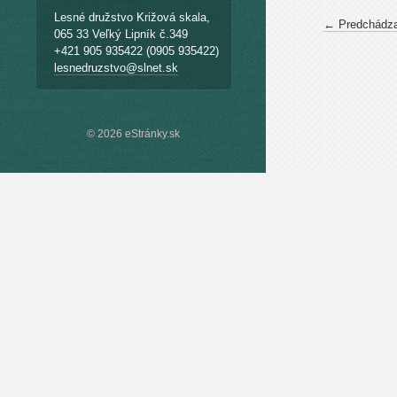
Lesné družstvo Križová skala,
← Predchádza
065 33 Veľký Lipník č.349
+421 905 935422 (0905 935422)
lesnedruzstvo@slnet.sk
© 2026 eStránky.sk