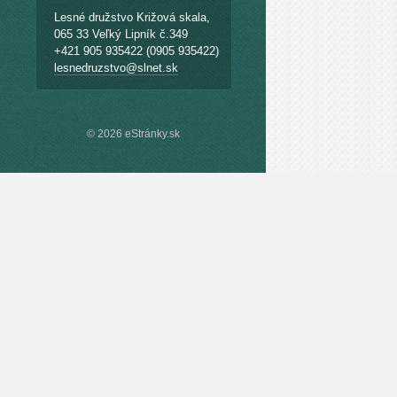
Lesné družstvo Križová skala,
065 33 Veľký Lipník č.349
+421 905 935422 (0905 935422)
lesnedruzstvo@slnet.sk
© 2026 eStránky.sk