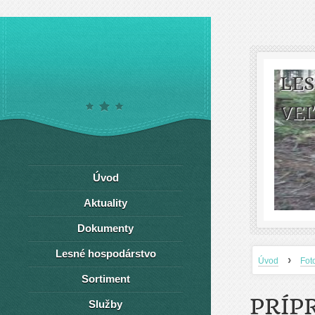
LE
VEĽ
Úvod
Aktuality
Dokumenty
Lesné hospodárstvo
›
Úvod
Fot
Sortiment
PRÍP
Služby