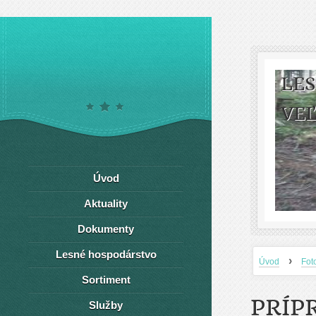
LE
VEĽ
Úvod
Aktuality
Dokumenty
Lesné hospodárstvo
›
Úvod
Fot
Sortiment
PRÍP
Služby