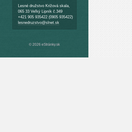
Lesné družstvo Križová skala,
065 33 Veľký Lipník č.349
+421 905 935422 (0905 935422)
lesnedruzstvo@slnet.sk
© 2026 eStránky.sk