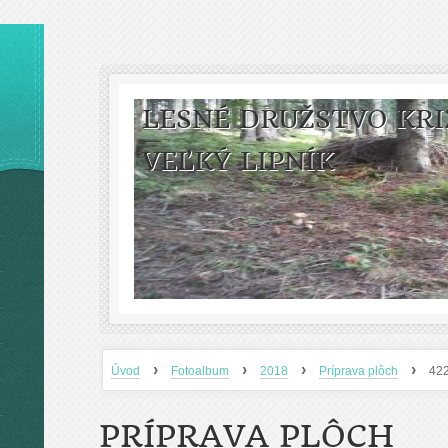
LESNÉ DRUŽSTVO KRI
VEĽKÝ LIPNÍK
›
›
›
›
Úvod
Fotoalbum
2018
Príprava plôch
42
PRÍPRAVA PLÔCH