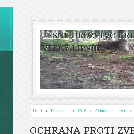
LESNÉ DRUŽSTVO KRI
VEĽKÝ LIPNÍK
›
›
›
›
Úvod
Fotoalbum
2018
Ochrana proti zveri
OCHRANA PROTI ZV