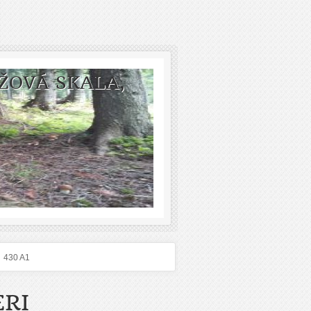
ŽOVÁ SKALA,
430 A1
ERI