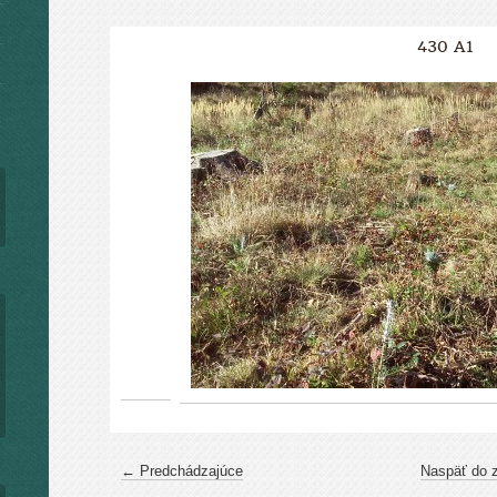
430 A1
← Predchádzajúce
Naspäť do 