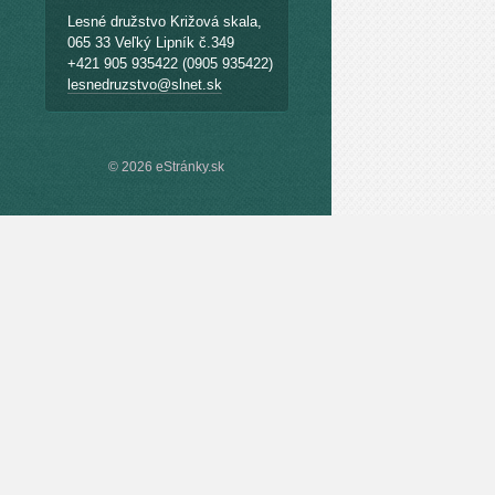
Lesné družstvo Križová skala,
065 33 Veľký Lipník č.349
+421 905 935422 (0905 935422)
lesnedruzstvo@slnet.sk
© 2026 eStránky.sk