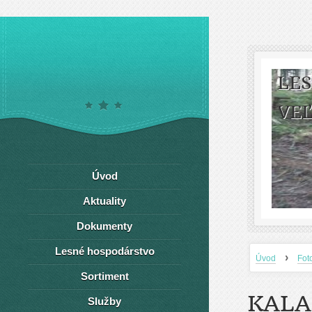
LE
VEĽ
Úvod
Aktuality
Dokumenty
Lesné hospodárstvo
›
Úvod
Fot
Sortiment
KALA
Služby