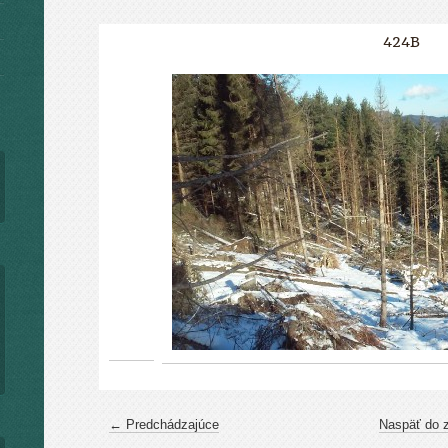
424B
← Predchádzajúce
Naspäť do 