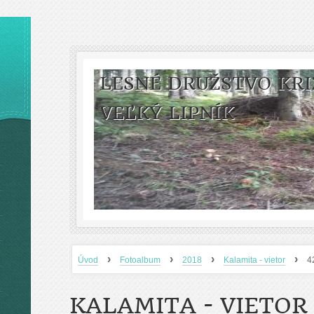
LESNÉ DRUŽSTVO KRI
VEĽKÝ LIPNÍK
›
›
›
›
Úvod
Fotoalbum
2018
Kalamita - vietor
4
KALAMITA - VIETOR