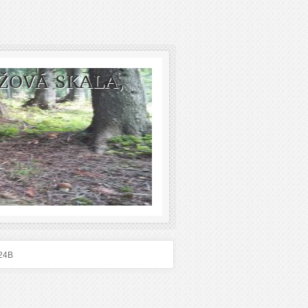
ŽOVÁ SKALA,
24B