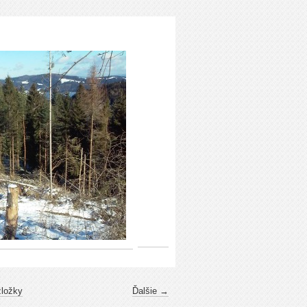
zložky
Ďalšie →