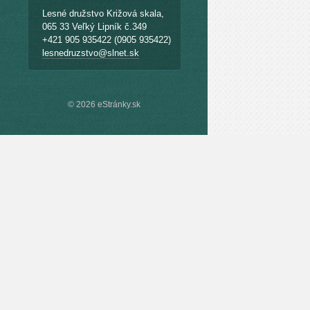
Lesné družstvo Križová skala,
065 33 Veľký Lipník č.349
+421 905 935422 (0905 935422)
lesnedruzstvo@slnet.sk
© 2026 eStránky.sk