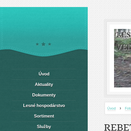
LE
VEĽ
Úvod
Aktuality
Dokumenty
Lesné hospodárstvo
›
Úvod
Fot
Sortiment
REBE
Služby