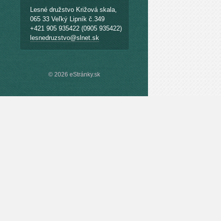
Lesné družstvo Križová skala,
065 33 Veľký Lipník č.349
+421 905 935422 (0905 935422)
lesnedruzstvo@slnet.sk
© 2026 eStránky.sk