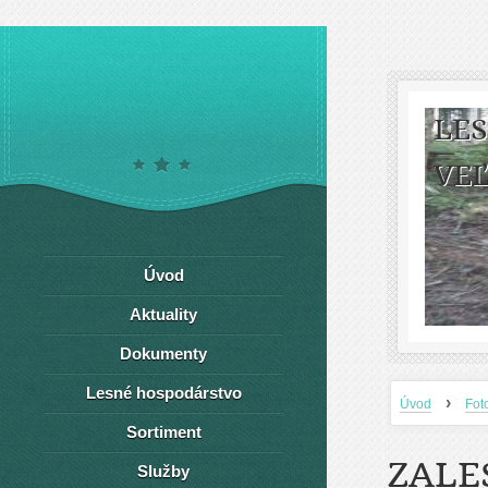
LE
VEĽ
Úvod
Aktuality
Dokumenty
Lesné hospodárstvo
›
Úvod
Fot
Sortiment
ZALE
Služby