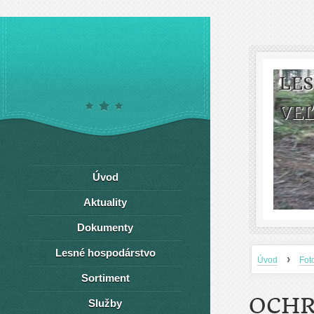
LE
VEĽ
Úvod
Aktuality
Dokumenty
Lesné hospodárstvo
›
Úvod
Fot
Sortiment
OCHR
Služby