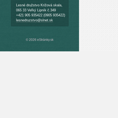
Lesné družstvo Križová skala,
065 33 Veľký Lipník č.349
+421 905 935422 (0905 935422)
lesnedruzstvo@slnet.sk
© 2026 eStránky.sk