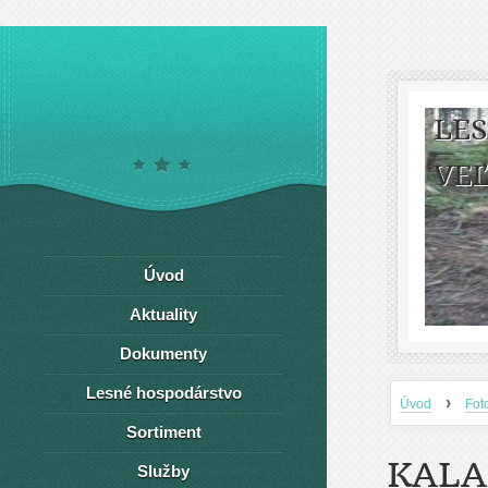
LE
VEĽ
Úvod
Aktuality
Dokumenty
Lesné hospodárstvo
›
Úvod
Fot
Sortiment
KALA
Služby