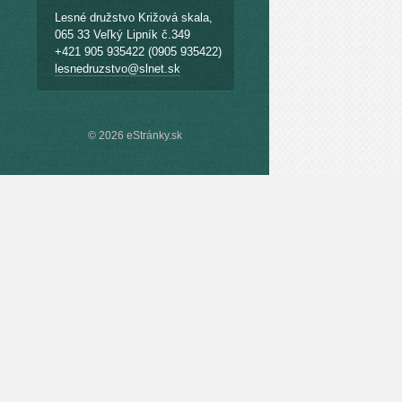
Lesné družstvo Križová skala,
065 33 Veľký Lipník č.349
+421 905 935422 (0905 935422)
lesnedruzstvo@slnet.sk
© 2026 eStránky.sk