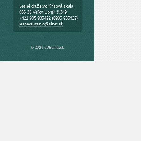
Lesné družstvo Križová skala,
065 33 Veľký Lipník č.349
+421 905 935422 (0905 935422)
lesnedruzstvo@slnet.sk
© 2026 eStránky.sk