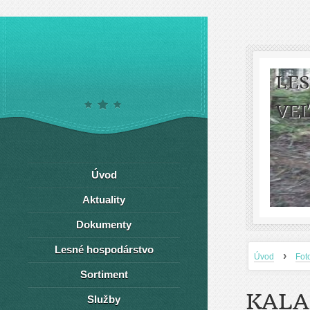
LE
VEĽ
Úvod
Aktuality
Dokumenty
Lesné hospodárstvo
›
Úvod
Fot
Sortiment
KALA
Služby