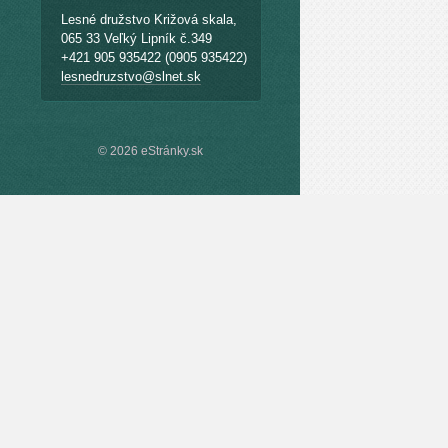
Lesné družstvo Križová skala,
065 33 Veľký Lipník č.349
+421 905 935422 (0905 935422)
lesnedruzstvo@slnet.sk
© 2026 eStránky.sk