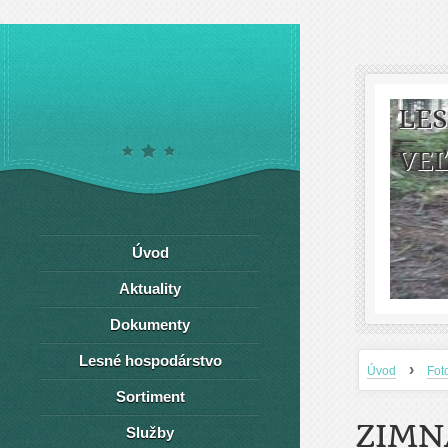
LE
VEĽ
Úvod
Aktuality
Dokumenty
Lesné hospodárstvo
›
Úvod
Fot
Sortiment
ZIMN
Služby