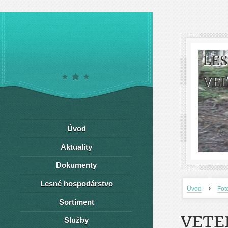
LE
VEĽ
Úvod
Aktuality
Dokumenty
Lesné hospodárstvo
›
Úvod
Fot
Sortiment
VETE
Služby