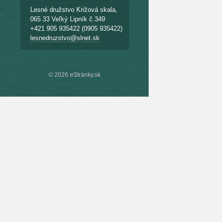
Lesné družstvo Križová skala,
065 33 Veľký Lipník č.349
+421 905 935422 (0905 935422)
lesnedruzstvo@slnet.sk
© 2026 eStránky.sk