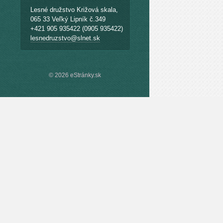
Lesné družstvo Križová skala,
065 33 Veľký Lipník č.349
+421 905 935422 (0905 935422)
lesnedruzstvo@slnet.sk
© 2026 eStránky.sk