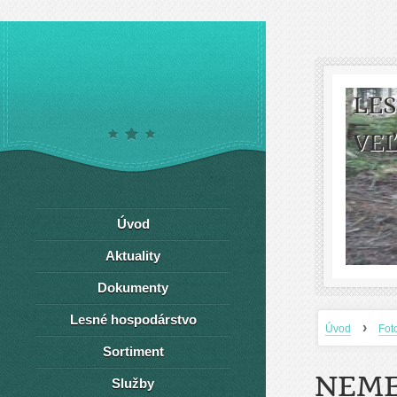
LE
VEĽ
Úvod
Aktuality
Dokumenty
Lesné hospodárstvo
›
Úvod
Fot
Sortiment
NEME
Služby