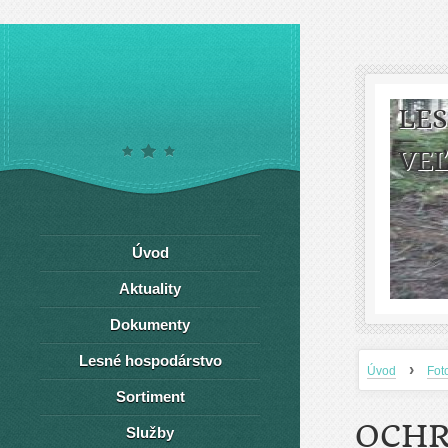
LE
VEĽ
Úvod
Aktuality
Dokumenty
Lesné hospodárstvo
›
Úvod
Fot
Sortiment
OCHR
Služby