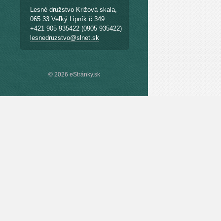
Lesné družstvo Križová skala,
065 33 Veľký Lipník č.349
+421 905 935422 (0905 935422)
lesnedruzstvo@slnet.sk
© 2026 eStránky.sk