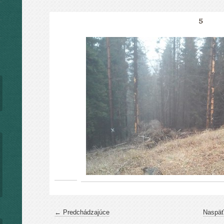
5
← Predchádzajúce
Naspäť