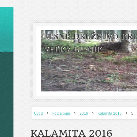
LESNÉ DRUŽSTVO KRI
VEĽKÝ LIPNÍK
›
›
›
›
Úvod
Fotoalbum
2016
Kalamita 2016
5
KALAMITA 2016