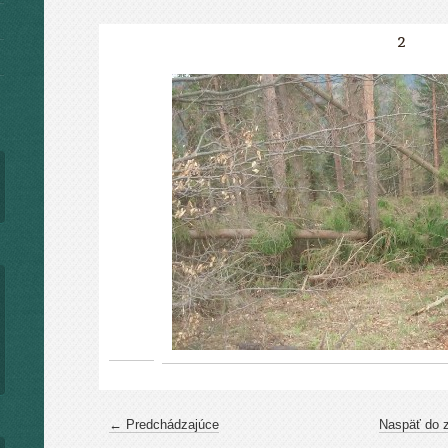
2
← Predchádzajúce
Naspäť do 