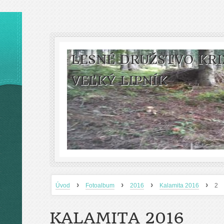
LESNÉ DRUŽSTVO KRI
VEĽKÝ LIPNÍK
›
›
›
›
Úvod
Fotoalbum
2016
Kalamita 2016
2
KALAMITA 2016