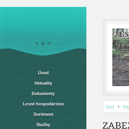
LE
VEĽ
Úvod
Aktuality
Dokumenty
Lesné hospodárstvo
›
Úvod
Fot
Sortiment
ZABE
Služby