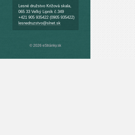
Lesné družstvo Križová skala,
065 33 Veľký Lipník č.349
+421 905 935422 (0905 935422)
lesnedruzstvo@slnet.sk
© 2026 eStránky.sk